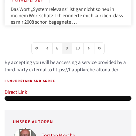
0 KOMMENTARE
Das Wort „Systemrelevanz" ist gar nicht so neu in
meinem Wortschatz. Ich erinnerte mich kürzlich, dass
es mir 2008 schon begegnete …
8
9
10
First Page
Previous Page
Next Page
Last Page
By accepting you will be accessing a service provided by a
third-party external to https://hauptkirche-altona.de/
I UNDERSTAND AND AGREE
Direct Link
UNSERE AUTOREN
Torsten Morche