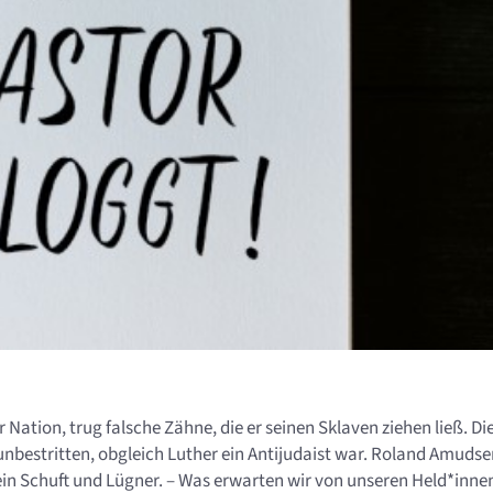
Nation, trug falsche Zähne, die er seinen Sklaven ziehen ließ. Di
nbestritten, obgleich Luther ein Antijudaist war. Roland Amudse
ein Schuft und Lügner. – Was erwarten wir von unseren Held*inne