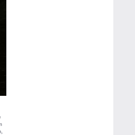
e
n
n,