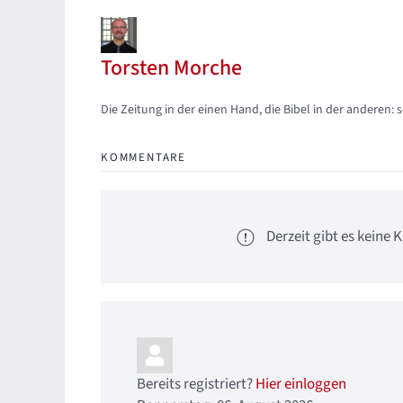
Torsten Morche
Updates abonnieren
Abo von Updates dieses Autors beenden
Die Zeitung in der einen Hand, die Bibel in der anderen: 
KOMMENTARE
Derzeit gibt es kein
Bereits registriert?
Hier einloggen