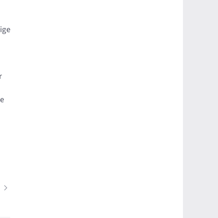
n
ige
r
te