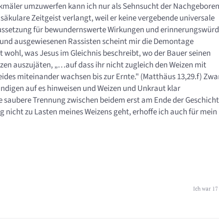
nkmäler umzuwerfen kann ich nur als Sehnsucht der Nachgebore
 säkulare Zeitgeist verlangt, weil er keine vergebende universale
oraussetzung für bewundernswerte Wirkungen und erinnerungswürd
 und ausgewiesenen Rassisten scheint mir die Demontage
ilt wohl, was Jesus im Gleichnis beschreibt, wo der Bauer seinen
zen auszujäten, „…auf dass ihr nicht zugleich den Weizen mit
eides miteinander wachsen bis zur Ernte." (Matthäus 13,29.f) Zwa
ndigen auf es hinweisen und Weizen und Unkraut klar
ne saubere Trennung zwischen beidem erst am Ende der Geschich
icht zu Lasten meines Weizens geht, erhoffe ich auch für mein
Ich war 17