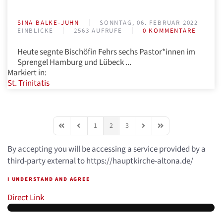
SINA BALKE-JUHN
SONNTAG, 06. FEBRUAR 2022
EINBLICKE
2563 AUFRUFE
0 KOMMENTARE
Heute segnte Bischöfin Fehrs sechs Pastor*innen im
Sprengel Hamburg und Lübeck ...
Markiert in:
St. Trinitatis
1
2
3
First Page
Previous Page
Next Page
Last Page
By accepting you will be accessing a service provided by a
third-party external to https://hauptkirche-altona.de/
I UNDERSTAND AND AGREE
Direct Link