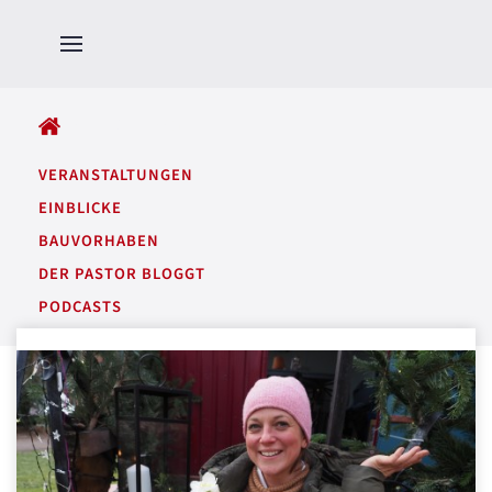
ALLE BEITRÄGE
VERANSTALTUNGEN
EINBLICKE
BAUVORHABEN
DER PASTOR BLOGGT
PODCASTS
GARTENTÖNE