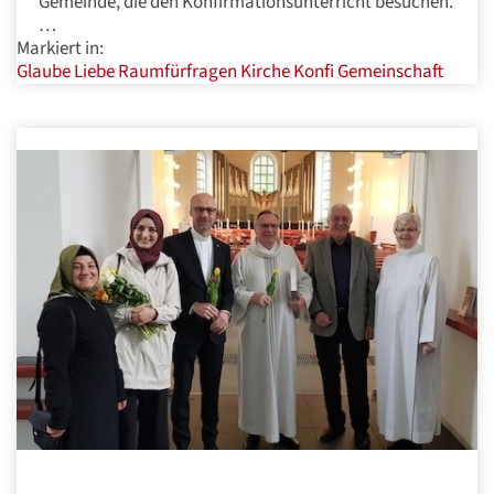
Gemeinde, die den Konfirmationsunterricht besuchen.
…
Markiert in:
Glaube
Liebe
Raumfürfragen
Kirche
Konfi
Gemeinschaft