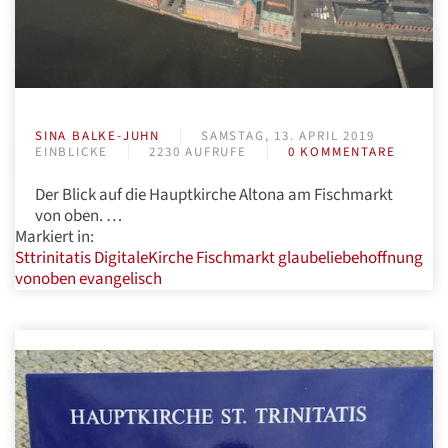
SINA BALKE-JUHN
SAMSTAG, 13. APRIL 2019
EINBLICKE
2230 AUFRUFE
0 KOMMENTARE
Der Blick auf die Hauptkirche Altona am Fischmarkt
von oben. …
Markiert in:
Sttrinitatis
DigitaleKirche
Fischmarkt
glaubeliebehoffnung
vonoben
evangelisch