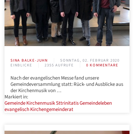
SINA BALKE-JUHN
SONNTAG, 02. FEBRUAR 2020
EINBLICKE
2355 AUFRUFE
0 KOMMENTARE
Nach der evangelischen Messe fand unsere
Gemeindeversammlung statt: Rück- und Ausblicke aus
der Kirchenmusik von …
Markiert in:
Gemeinde
Kirchenmusik
Sttrinitatis
Gemeindeleben
evangelisch
Kirchengemeinderat