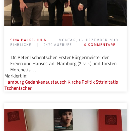
SINA BALKE-JUHN
MONTAG, 16. DEZEMBER 2019
EINBLICKE
2479 AUFRUFE
0 KOMMENTARE
Dr. Peter Tschentscher, Erster Bürgermeister der
Freien und Hansestadt Hamburg (2. v. r.) und Torsten
Morchetis …
Markiert in:
Hamburg
Gedankenaustausch
Kirche
Politik
Sttrinitatis
Tschentscher