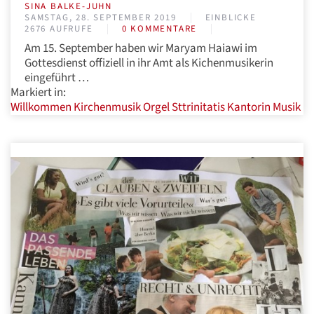
SINA BALKE-JUHN
SAMSTAG, 28. SEPTEMBER 2019
EINBLICKE
2676 AUFRUFE
0 KOMMENTARE
Am 15. September haben wir Maryam Haiawi im
Gottesdienst offiziell in ihr Amt als Kichenmusikerin
eingeführt …
Markiert in:
Willkommen
Kirchenmusik
Orgel
Sttrinitatis
Kantorin
Musik