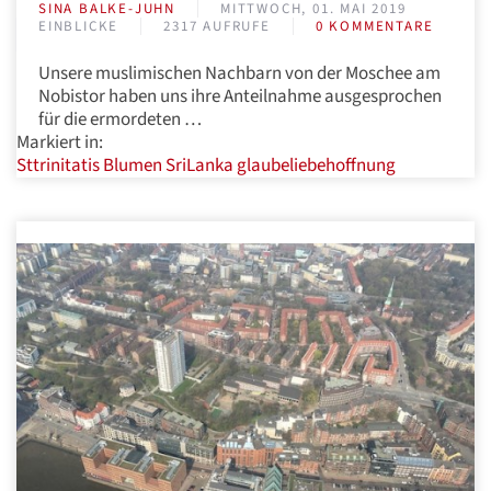
SINA BALKE-JUHN
MITTWOCH, 01. MAI 2019
EINBLICKE
2317 AUFRUFE
0 KOMMENTARE
Unsere muslimischen Nachbarn von der Moschee am
Nobistor haben uns ihre Anteilnahme ausgesprochen
für die ermordeten …
Markiert in:
Sttrinitatis
Blumen
SriLanka
glaubeliebehoffnung