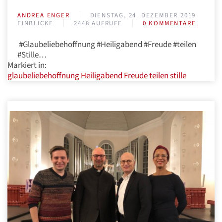
ANDREA ENGER
DIENSTAG, 24. DEZEMBER 2019
EINBLICKE
2448 AUFRUFE
0 KOMMENTARE
#Glaubeliebehoffnung #Heiligabend #Freude #teilen
#Stille…
Markiert in:
glaubeliebehoffnung
Heiligabend
Freude
teilen
stille