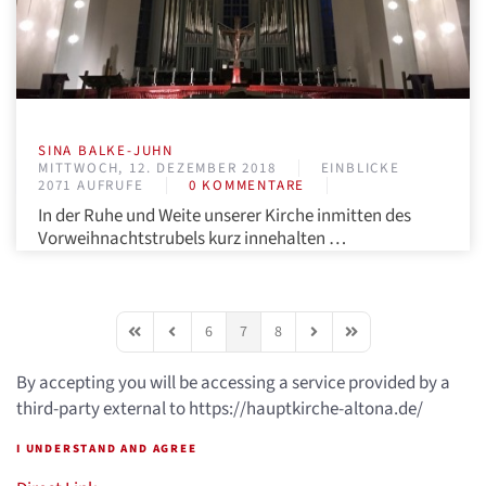
SINA BALKE-JUHN
MITTWOCH, 12. DEZEMBER 2018
EINBLICKE
2071 AUFRUFE
0 KOMMENTARE
In der Ruhe und Weite unserer Kirche inmitten des
Vorweihnachtstrubels kurz innehalten …
6
7
8
First Page
Previous Page
Next Page
Last Page
By accepting you will be accessing a service provided by a
third-party external to https://hauptkirche-altona.de/
I UNDERSTAND AND AGREE