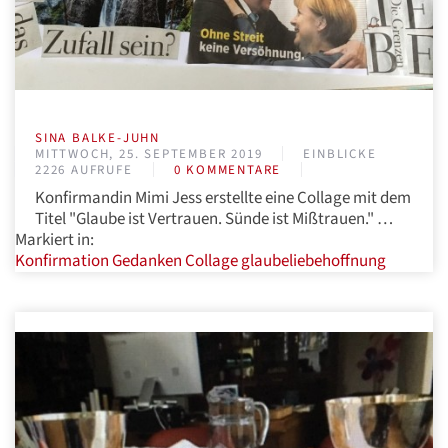
SINA BALKE-JUHN
MITTWOCH, 25. SEPTEMBER 2019
EINBLICKE
2226 AUFRUFE
0 KOMMENTARE
Konfirmandin Mimi Jess erstellte eine Collage mit dem
Titel "Glaube ist Vertrauen. Sünde ist Mißtrauen." …
Markiert in:
Konfirmation
Gedanken
Collage
glaubeliebehoffnung