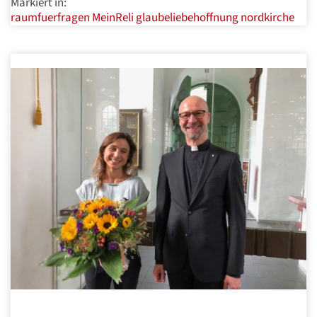
Markiert in:
raumfuerfragen
MeinReli
glaubeliebehoffnung
nordkirche