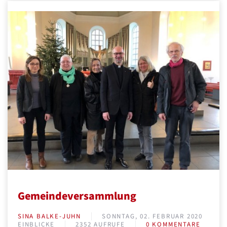
Gemeindeversammlung
SINA BALKE-JUHN
SONNTAG, 02. FEBRUAR 2020
EINBLICKE
2352 AUFRUFE
0 KOMMENTARE