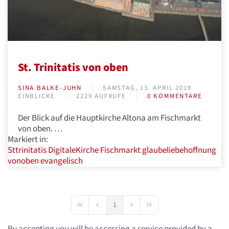
St. Trinitatis von oben
SINA BALKE-JUHN
SAMSTAG, 13. APRIL 2019
EINBLICKE
2229 AUFRUFE
0 KOMMENTARE
Der Blick auf die Hauptkirche Altona am Fischmarkt
von oben. …
Markiert in:
Sttrinitatis
DigitaleKirche
Fischmarkt
glaubeliebehoffnung
vonoben
evangelisch
1
First Page
Previous Page
Next Page
Last Page