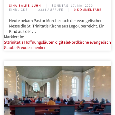
SINA BALKE-JUHN
SONNTAG, 17. MAI 2020
EINBLICKE
2334 AUFRUFE
0 KOMMENTARE
Heute bekam Pastor Morche nach der evangelischen
Messe die St. Trinitatis Kirche aus Lego überreicht. Ein
Kind aus der …
Markiert in:
Sttrinitatis
Hoffnungsläuten
digitaleNordkirche
evangelisch
Glaube
Freudeschenken