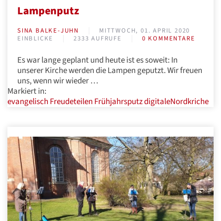
Lampenputz
SINA BALKE-JUHN
MITTWOCH, 01. APRIL 2020
EINBLICKE
2333 AUFRUFE
0 KOMMENTARE
Es war lange geplant und heute ist es soweit: In
unserer Kirche werden die Lampen geputzt. Wir freuen
uns, wenn wir wieder …
Markiert in:
evangelisch
Freudeteilen
Frühjahrsputz
digitaleNordkriche