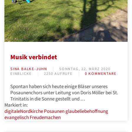
Musik verbindet
SINA BALKE-JUHN
SONNTAG, 22. MÄRZ 2020
EINBLICKE
2250 AUFRUFE
0 KOMMENTARE
Spontan haben sich heute einige Bläser unseres
Posaunenchors unter Leitung von Doris Möller bei St.
Trinitatis in die Sonne gestellt und …
Markiert in:
digitaleNordkirche
Posaunen
glaubeliebehoffnung
evangelisch
Freudemachen