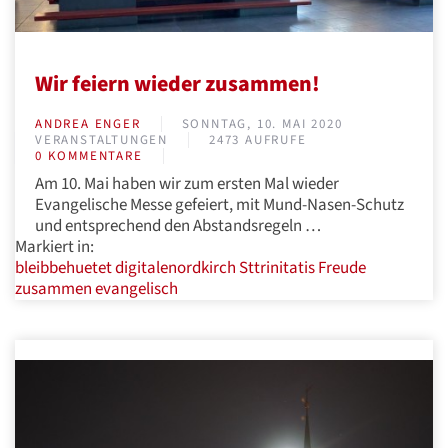
Wir feiern wieder zusammen!
ANDREA ENGER
SONNTAG, 10. MAI 2020
VERANSTALTUNGEN
2473 AUFRUFE
0 KOMMENTARE
Am 10. Mai haben wir zum ersten Mal wieder
Evangelische Messe gefeiert, mit Mund-Nasen-Schutz
und entsprechend den Abstandsregeln …
Markiert in:
bleibbehuetet
digitalenordkirch
Sttrinitatis
Freude
zusammen
evangelisch