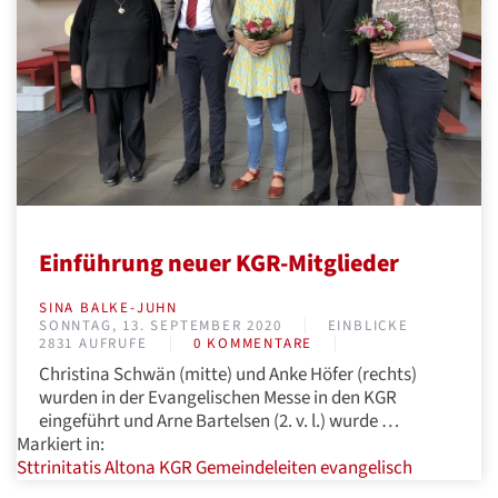
Einführung neuer KGR-Mitglieder
SINA BALKE-JUHN
SONNTAG, 13. SEPTEMBER 2020
EINBLICKE
2831 AUFRUFE
0 KOMMENTARE
Christina Schwän (mitte) und Anke Höfer (rechts)
wurden in der Evangelischen Messe in den KGR
eingeführt und Arne Bartelsen (2. v. l.) wurde …
Markiert in:
Sttrinitatis
Altona
KGR
Gemeindeleiten
evangelisch