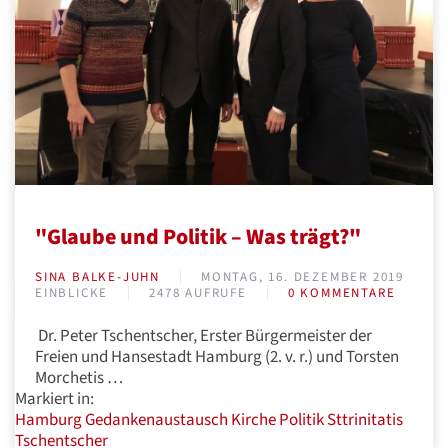
"Glaube und Politik – Was trägt?"
SINA BALKE-JUHN
MONTAG, 16. DEZEMBER 2019
EINBLICKE
2478 AUFRUFE
0 KOMMENTARE
Dr. Peter Tschentscher, Erster Bürgermeister der
Freien und Hansestadt Hamburg (2. v. r.) und Torsten
Morchetis …
Markiert in:
Hamburg
Gedankenaustausch
Kirche
Politik
Sttrinitatis
Tschentscher