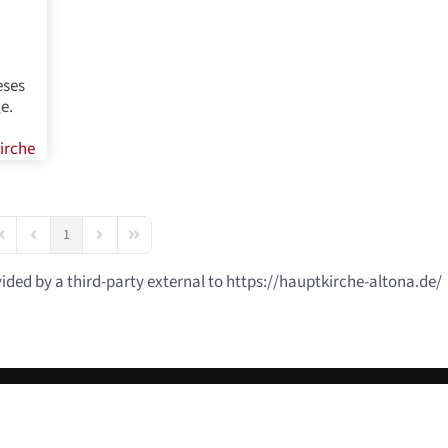
eses
e.
irche
1
irst Page
Previous Page
Next Page
Last Page
vided by a third-party external to https://hauptkirche-altona.de/