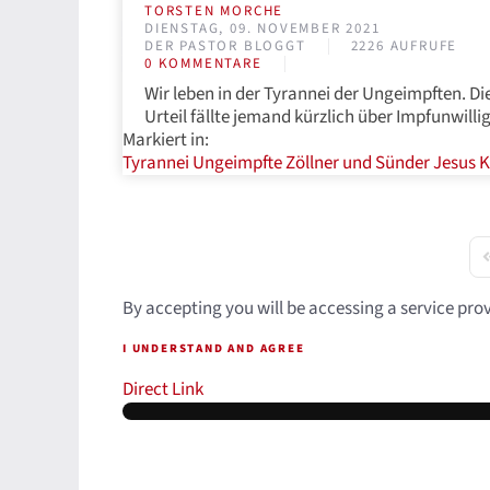
TORSTEN MORCHE
DIENSTAG, 09. NOVEMBER 2021
DER PASTOR BLOGGT
2226 AUFRUFE
0 KOMMENTARE
Wir leben in der Tyrannei der Ungeimpften. Di
Urteil fällte jemand kürzlich über Impfunwillig
Markiert in:
Tyrannei
Ungeimpfte
Zöllner und Sünder
Jesus
K
F
By accepting you will be accessing a service pro
I UNDERSTAND AND AGREE
Direct Link