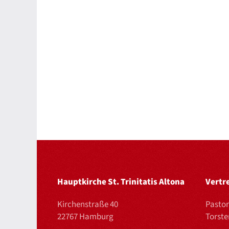
Hauptkirche St. Trinitatis Altona
Vertr
Kirchenstraße 40
Pastor
22767 Hamburg
Torst