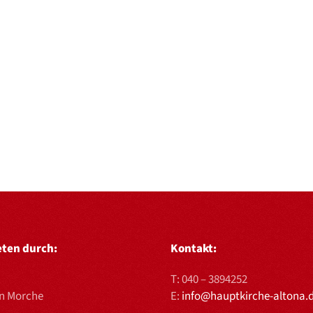
eten durch:
Kontakt:
T:
040 – 3894252
en Morche
E:
info@hauptkirche-altona.