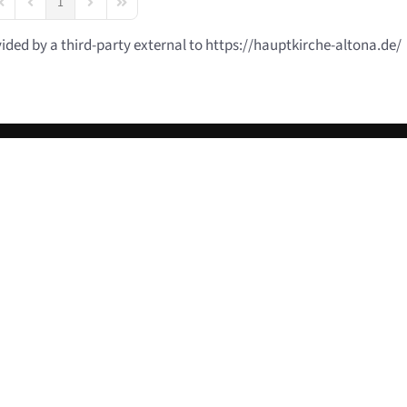
1
irst Page
Previous Page
Next Page
Last Page
vided by a third-party external to https://hauptkirche-altona.de/