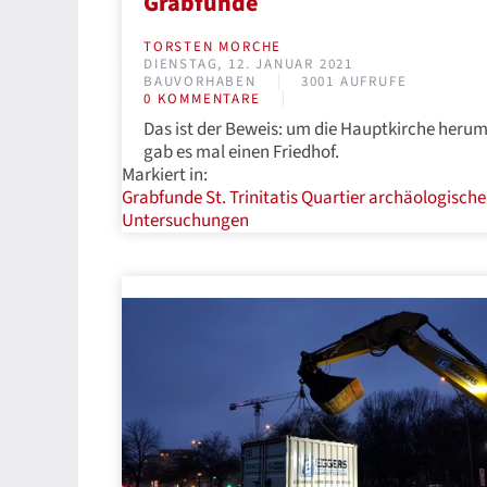
Grabfunde
TORSTEN MORCHE
DIENSTAG, 12. JANUAR 2021
BAUVORHABEN
3001 AUFRUFE
0 KOMMENTARE
Das ist der Beweis: um die Hauptkirche heru
gab es mal einen Friedhof.
Markiert in:
Grabfunde
St. Trinitatis Quartier
archäologische
Untersuchungen