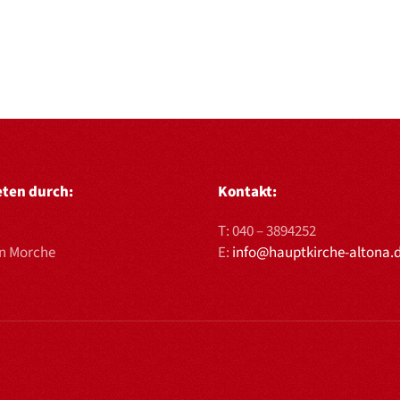
eten durch:
Kontakt:
T:
040 – 3894252
en Morche
E:
info@hauptkirche-altona.