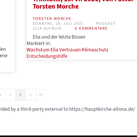
Torsten Morche
TORSTEN MORCHE
SONNTAG, 18. JULI 2021
PODCAST
2114 AUFRUFE
0 KOMMENTARE
Elia und der letzte Bissen
Markiert in:
den
Wachstum
Elia
Vertrauen
Klimaschutz
mene
Entscheidungshilfe
1
irst Page
Previous Page
Next Page
Last Page
vided by a third-party external to https://hauptkirche-altona.de/