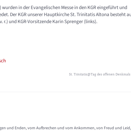
) wurden in der Evangelischen Messe in den KGR eingeführt und
edet. Der KGR unserer Hauptkirche St. Trinitatis Altona besteht a
v. r.) und KGR-Vorsitzende Karin Sprenger (links).
sch
St. Trinitatis@Tag des offenen Denkmals
nfängen und Enden, vom Aufbrechen und vom Ankommen, von Freud und Leid,