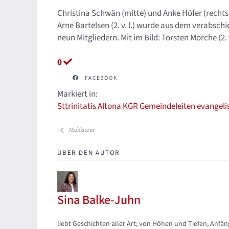
Christina Schwän (mitte) und Anke Höfer (rechts
Arne Bartelsen (2. v. l.) wurde aus dem verabschi
neun Mitgliedern. Mit im Bild: Torsten Morche (2. 
0
FACEBOOK
Markiert in:
Sttrinitatis
Altona
KGR
Gemeindeleiten
evangeli
Mühlstein
ÜBER DEN AUTOR
Sina Balke-Juhn
Updates abonnieren
Abo von Updates dieses Autors beenden
liebt Geschichten aller Art; von Höhen und Tiefen, A