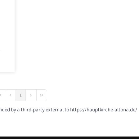
.
1
irst Page
Previous Page
Next Page
Last Page
vided by a third-party external to https://hauptkirche-altona.de/