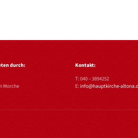
eten durch:
Kontakt:
T:
040 – 3894252
en Morche
E:
info@hauptkirche-altona.