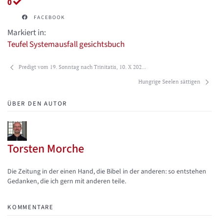
0
FACEBOOK
Markiert in:
Teufel
Systemausfall
gesichtsbuch
Predigt vom 19. Sonntag nach Trinitatis, 10. X 202...
Hungrige Seelen sättigen
ÜBER DEN AUTOR
Torsten Morche
Updates abonnieren
Abo von Updates dieses Autors beenden
Die Zeitung in der einen Hand, die Bibel in der anderen: so entstehen
Gedanken, die ich gern mit anderen teile.
KOMMENTARE