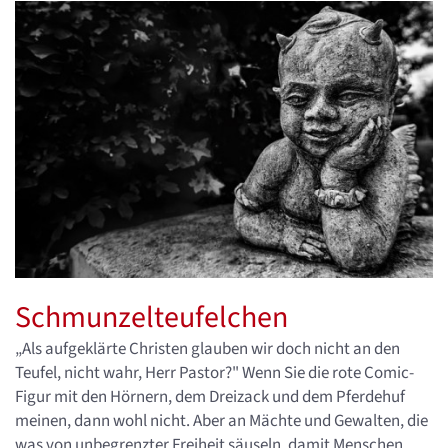
Schmunzelteufelchen
„Als aufgeklärte Christen glauben wir doch nicht an den
Teufel, nicht wahr, Herr Pastor?" Wenn Sie die rote Comic-
Figur mit den Hörnern, dem Dreizack und dem Pferdehuf
meinen, dann wohl nicht. Aber an Mächte und Gewalten, die
was von unbegrenzter Freiheit säuseln, damit Menschen