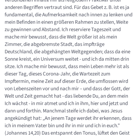
anderen Begriffen vertraut sind. Für das Gebet z. B. ist es ja
fundamental, die Aufmerksamkeit nach innen zu lenken und
mein Befinden in einen größeren Rahmen zu stellen, Weite
zu gewinnen und Abstand. Ich reserviere Tageszeit und
mache mir bewusst, dass die Welt größer ist als mein
Zimmer, die abgebremste Stadt, das impfträge
Deutschland, die abgehängten Weltgegenden; dass da eine
Sonne kreist, ein Universum weitet - und ich da mitten drin
sitze. Ich mache mir bewusst, dass mein Leben mehr ist als
dieser Tag, dieses Corona-Jahr, die Wartezeit zum
Impftermin, meine Zeit auf dieser Erde, die umflossen wird
von Lebenszeiten vor und nach mir – und dass der Gott, der
Welt und Zeit gemacht hat - das liebende Du, an dem mein
Ich wächst - in mir atmet und ich in ihm, hier und jetzt und
dann und forthin. Manchmal steife ich dabei, was Jesus
angekündigt hat: „An jenem Tage werdet ihr erkennen, dass
ich in meinem Vater bin und ihr in mir und ich in euch."
(Johannes 14,20) Das entspannt den Tonus, lüftet den Geist