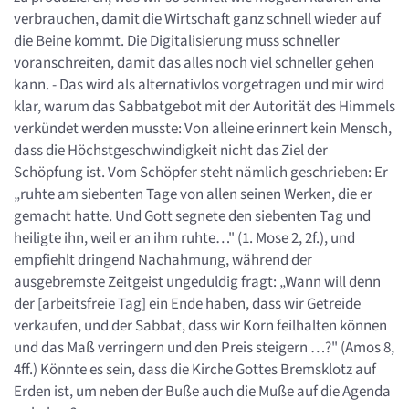
verbrauchen, damit die Wirtschaft ganz schnell wieder auf
die Beine kommt. Die Digitalisierung muss schneller
voranschreiten, damit das alles noch viel schneller gehen
kann. - Das wird als alternativlos vorgetragen und mir wird
klar, warum das Sabbatgebot mit der Autorität des Himmels
verkündet werden musste: Von alleine erinnert kein Mensch,
dass die Höchstgeschwindigkeit nicht das Ziel der
Schöpfung ist. Vom Schöpfer steht nämlich geschrieben: Er
„ruhte am siebenten Tage von allen seinen Werken, die er
gemacht hatte. Und Gott segnete den siebenten Tag und
heiligte ihn, weil er an ihm ruhte…" (1. Mose 2, 2f.), und
empfiehlt dringend Nachahmung, während der
ausgebremste Zeitgeist ungeduldig fragt: „Wann will denn
der [arbeitsfreie Tag] ein Ende haben, dass wir Getreide
verkaufen, und der Sabbat, dass wir Korn feilhalten können
und das Maß verringern und den Preis steigern …?" (Amos 8,
4ff.) Könnte es sein, dass die Kirche Gottes Bremsklotz auf
Erden ist, um neben der Buße auch die Muße auf die Agenda