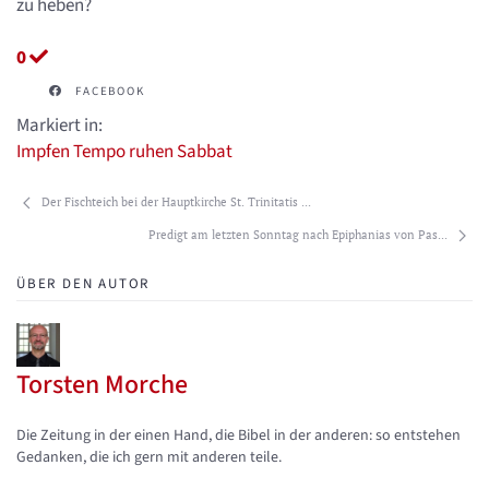
zu heben?
0
FACEBOOK
Markiert in:
Impfen
Tempo
ruhen
Sabbat
Der Fischteich bei der Hauptkirche St. Trinitatis ...
Predigt am letzten Sonntag nach Epiphanias von Pas...
ÜBER DEN AUTOR
Torsten Morche
Updates abonnieren
Abo von Updates dieses Autors beenden
Die Zeitung in der einen Hand, die Bibel in der anderen: so entstehen
Gedanken, die ich gern mit anderen teile.