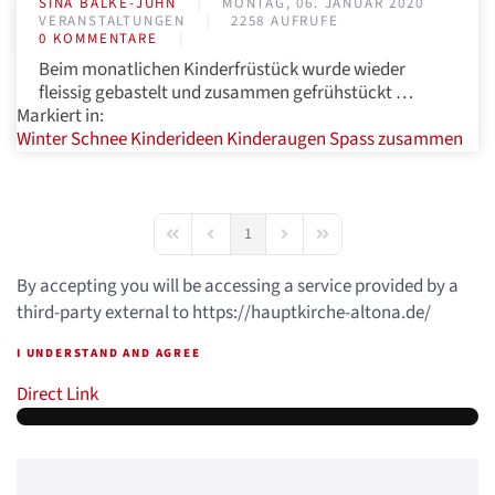
SINA BALKE-JUHN
MONTAG, 06. JANUAR 2020
VERANSTALTUNGEN
2258 AUFRUFE
0 KOMMENTARE
Beim monatlichen Kinderfrüstück wurde wieder
fleissig gebastelt und zusammen gefrühstückt …
Markiert in:
Winter
Schnee
Kinderideen
Kinderaugen
Spass
zusammen
1
First Page
Previous Page
Next Page
Last Page
By accepting you will be accessing a service provided by a
third-party external to https://hauptkirche-altona.de/
I UNDERSTAND AND AGREE
Direct Link