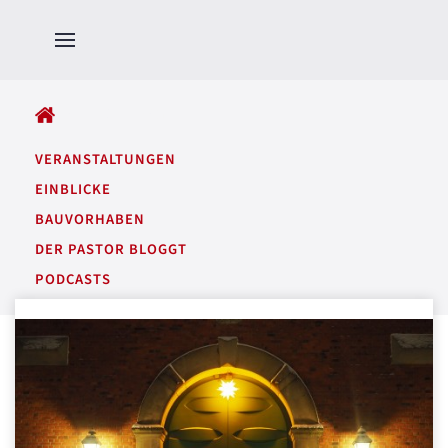
ALLE BEITRÄGE
VERANSTALTUNGEN
EINBLICKE
BAUVORHABEN
DER PASTOR BLOGGT
PODCASTS
GARTENTÖNE