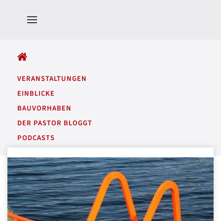
ALLE BEITRÄGE
VERANSTALTUNGEN
EINBLICKE
BAUVORHABEN
DER PASTOR BLOGGT
PODCASTS
GARTENTÖNE