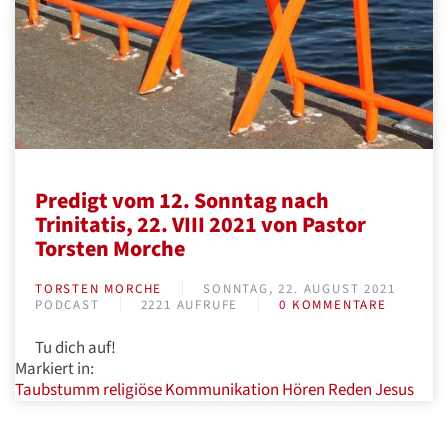
Predigt vom 12. Sonntag nach
Trinitatis, 22. VIII 2021 von Pastor
Torsten Morche
TORSTEN MORCHE
SONNTAG, 22. AUGUST 2021
PODCAST
2221 AUFRUFE
0 KOMMENTARE
Tu dich auf!
Markiert in:
Taubstumm
religiöse Kommunikation
Hören
Reden
Jesus