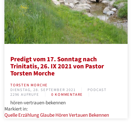
Predigt vom 17. Sonntag nach
Trinitatis, 26. IX 2021 von Pastor
Torsten Morche
TORSTEN MORCHE
DIENSTAG, 28. SEPTEMBER 2021
PODCAST
2296 AUFRUFE
0 KOMMENTARE
hören-vertrauen-bekennen
Markiert in:
Quelle
Erzählung
Glaube
Hören
Vertauen
Bekennen