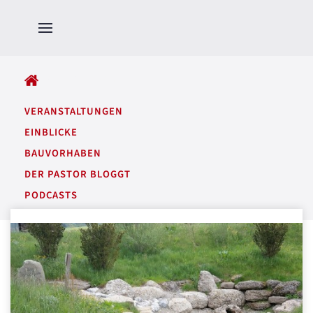
ALLE BEITRÄGE
VERANSTALTUNGEN
EINBLICKE
BAUVORHABEN
DER PASTOR BLOGGT
PODCASTS
GARTENTÖNE