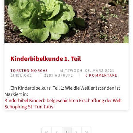
Kinderbibelkunde 1. Teil
TORSTEN MORCHE
MITTWOCH, 03. MÄRZ 2021
EINBLICKE
2299 AUFRUFE
0 KOMMENTARE
Ein Kinderbibelkurs: Teil 1: Wie die Welt entstanden ist
Markiert in:
Kinderbibel
Kinderbibelgeschichten
Erschaffung der Welt
Schöpfung
St. Trinitatis
1