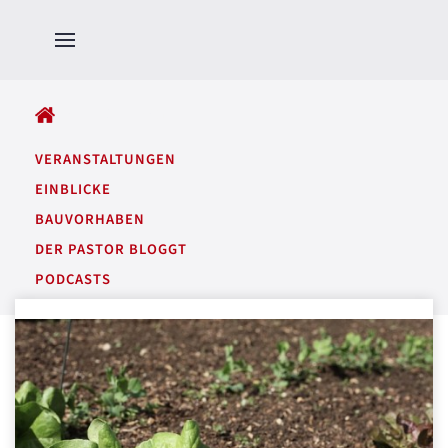
ALLE BEITRÄGE
VERANSTALTUNGEN
EINBLICKE
BAUVORHABEN
DER PASTOR BLOGGT
PODCASTS
GARTENTÖNE