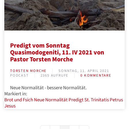
Predigt vom Sonntag
Quasimodogeniti, 11. IV 2021 von
Pastor Torsten Morche
TORSTEN MORCHE
SONNTAG, 11. APRIL 2021
PODCAST
2365 AUFRUFE
0 KOMMENTARE
Neue Normalität - bessere Normalität.
Markiert in:
Brot und Fsich
Neue Normalität
Predigt
St. Trinitatis
Petrus
Jesus