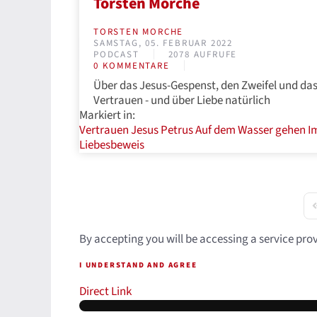
Torsten Morche
TORSTEN MORCHE
SAMSTAG, 05. FEBRUAR 2022
PODCAST
2078 AUFRUFE
0 KOMMENTARE
Über das Jesus-Gespenst, den Zweifel und da
Vertrauen - und über Liebe natürlich
Markiert in:
Vertrauen
Jesus
Petrus
Auf dem Wasser gehen
I
Liebesbeweis
F
By accepting you will be accessing a service pro
I UNDERSTAND AND AGREE
Direct Link