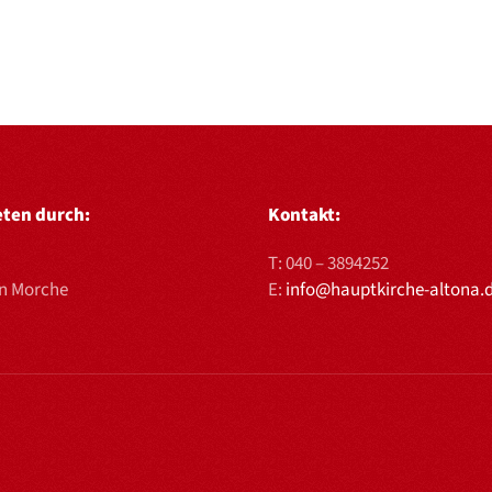
eten durch:
Kontakt:
T:
040 – 3894252
en Morche
E:
info@hauptkirche-altona.