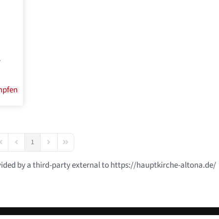
s
mpfen
1
irst Page
Previous Page
Next Page
Last Page
vided by a third-party external to https://hauptkirche-altona.de/