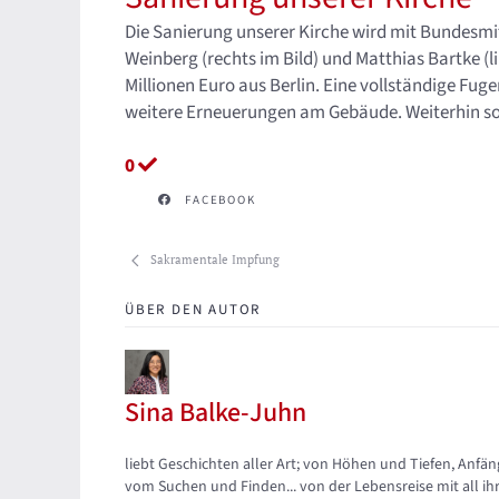
Die Sanierung unserer Kirche wird mit Bundesmit
Weinberg (rechts im Bild) und Matthias Bartke (l
Millionen Euro aus Berlin. Eine vollständige F
weitere Erneuerungen am Gebäude. Weiterhin soll 
0
FACEBOOK
Sakramentale Impfung
ÜBER DEN AUTOR
Sina Balke-Juhn
Updates abonnieren
Abo von Updates dieses Autors beenden
liebt Geschichten aller Art; von Höhen und Tiefen, A
vom Suchen und Finden... von der Lebensreise mit all ih