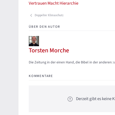
Vertrauen
Macht
Hierarchie
Doppelter Klimaschutz
ÜBER DEN AUTOR
Torsten Morche
Updates abonnieren
Abo von Updates dieses Autors beenden
Die Zeitung in der einen Hand, die Bibel in der anderen: 
KOMMENTARE
Derzeit gibt es kein