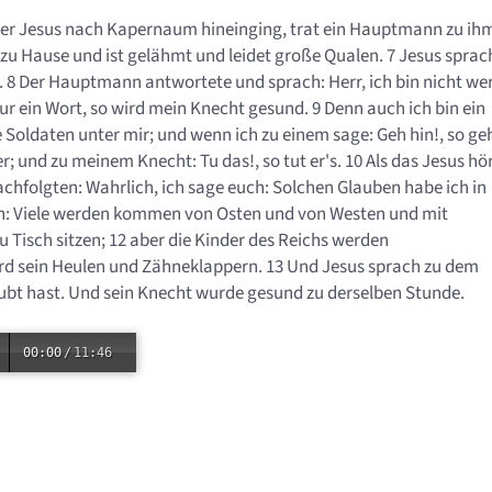
ber Jesus nach Kapernaum hineinging, trat ein Hauptmann zu ih
t zu Hause und ist gelähmt und leidet große Qualen. 7 Jesus sprac
 8 Der Hauptmann antwortete und sprach: Herr, ich bin nicht wer
ur ein Wort, so wird mein Knecht gesund. 9 Denn auch ich bin ein
 Soldaten unter mir; und wenn ich zu einem sage: Geh hin!, so ge
 und zu meinem Knecht: Tu das!, so tut er's. 10 Als das Jesus hör
achfolgten: Wahrlich, ich sage euch: Solchen Glauben habe ich in
uch: Viele werden kommen von Osten und von Westen und mit
Tisch sitzen; 12 aber die Kinder des Reichs werden
ird sein Heulen und Zähneklappern. 13 Und Jesus sprach zu dem
ubt hast. Und sein Knecht wurde gesund zu derselben Stunde.
00:00
/
11:46