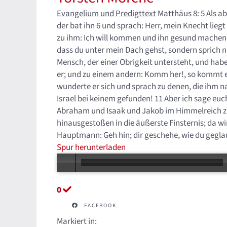
Evangelium und Predigttext
Matthäus 8: 5 Als a
der bat ihn 6 und sprach: Herr, mein Knecht lieg
zu ihm: Ich will kommen und ihn gesund machen.
dass du unter mein Dach gehst, sondern sprich n
Mensch, der einer Obrigkeit untersteht, und habe
er; und zu einem andern: Komm her!, so kommt er;
wunderte er sich und sprach zu denen, die ihm n
Israel bei keinem gefunden! 11 Aber ich sage e
Abraham und Isaak und Jakob im Himmelreich zu 
hinausgestoßen in die äußerste Finsternis; da w
Hauptmann: Geh hin; dir geschehe, wie du gegla
Spur herunterladen
0
FACEBOOK
Markiert in: