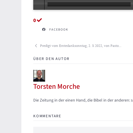
0
FACEBOOK
Predigt vom Erntedanksonntag, 2. X 2022, von Pasto...
ÜBER DEN AUTOR
Torsten Morche
Updates abonnieren
Abo von Updates dieses Autors beenden
Die Zeitung in der einen Hand, die Bibel in der anderen: 
KOMMENTARE