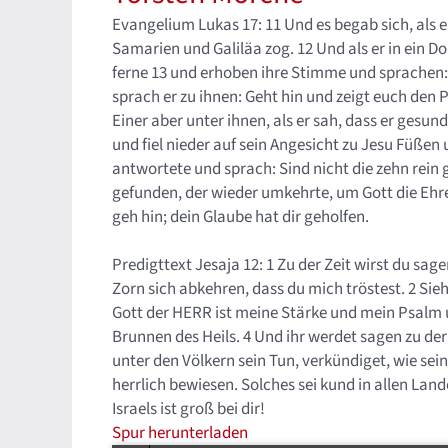
Evangelium Lukas 17: 11 Und es begab sich, als 
Samarien und Galiläa zog. 12 Und als er in ein 
ferne 13 und erhoben ihre Stimme und sprachen: J
sprach er zu ihnen: Geht hin und zeigt euch den P
Einer aber unter ihnen, als er sah, dass er gesu
und fiel nieder auf sein Angesicht zu Jesu Füßen
antwortete und sprach: Sind nicht die zehn rein 
gefunden, der wieder umkehrte, um Gott die Ehre 
geh hin; dein Glaube hat dir geholfen.
Predigttext Jesaja 12: 1 Zu der Zeit wirst du sa
Zorn sich abkehren, dass du mich tröstest. 2 Siehe
Gott der HERR ist meine Stärke und mein Psalm u
Brunnen des Heils. 4 Und ihr werdet sagen zu d
unter den Völkern sein Tun, verkündiget, wie se
herrlich bewiesen. Solches sei kund in allen Lan
Israels ist groß bei dir!
Spur herunterladen