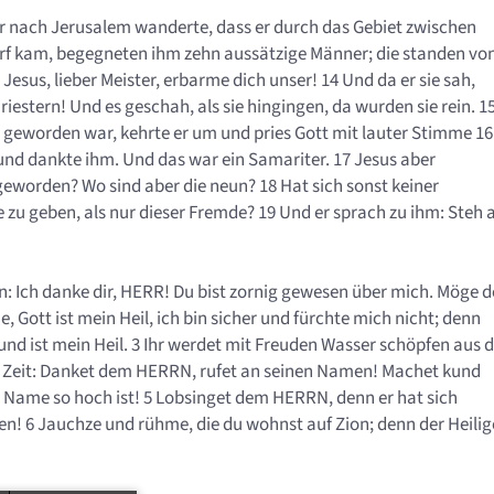
er nach Jerusalem wanderte, dass er durch das Gebiet zwischen
Dorf kam, begegneten ihm zehn aussätzige Männer; die standen vo
esus, lieber Meister, erbarme dich unser! 14 Und da er sie sah,
riestern! Und es geschah, als sie hingingen, da wurden sie rein. 1
nd geworden war, kehrte er um und pries Gott mit lauter Stimme 16
 und dankte ihm. Und das war ein Samariter. 17 Jesus aber
geworden? Wo sind aber die neun? 18 Hat sich sonst keiner
zu geben, als nur dieser Fremde? 19 Und er sprach zu ihm: Steh a
gen: Ich danke dir, HERR! Du bist zornig gewesen über mich. Möge d
, Gott ist mein Heil, ich bin sicher und fürchte mich nicht; denn
nd ist mein Heil. 3 Ihr werdet mit Freuden Wasser schöpfen aus 
er Zeit: Danket dem HERRN, rufet an seinen Namen! Machet kund
in Name so hoch ist! 5 Lobsinget dem HERRN, denn er hat sich
den! 6 Jauchze und rühme, die du wohnst auf Zion; denn der Heilig