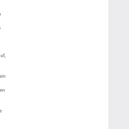
n
5
uf,
ein
den
e