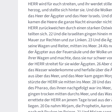
HERR wird für euch streiten, und ihr werdet stille
herzog, und stellte sich hinter sie. Und die Wolk
das Heer der Ägypter und das Heer Israels. Und do
kamen die Heere die ganze Nacht einander nicht n
HERR zurückweichen durch einen starken Ostwin
teilten sich. 22 Und die Israeliten gingen hinei
Mauer zur Rechten und zur Linken. 23 Und die Äg
seine Wagen und Reiter, mitten ins Meer. 24 Als
der Ägypter aus der Feuersäule und der Wolke u
ihrer Wagen und machte, dass sie nur schwer vor
der HERR streitet für sie wider Ägypten. 26 Abe
das Wasser wiederkomme und herfalle über die Ä
aus über das Meer, und das Meer kam gegen Morge
stürzte der HERR sie mitten ins Meer. 28 Und d
des Pharao, das ihnen nachgefolgt war ins Meer, s
gingen trocken mitten durchs Meer, und das Wass
errettete der HERR an jenem Tage Israel aus der
liegen. 20 Da nahm Mirjam, die Prophetin, Aarons