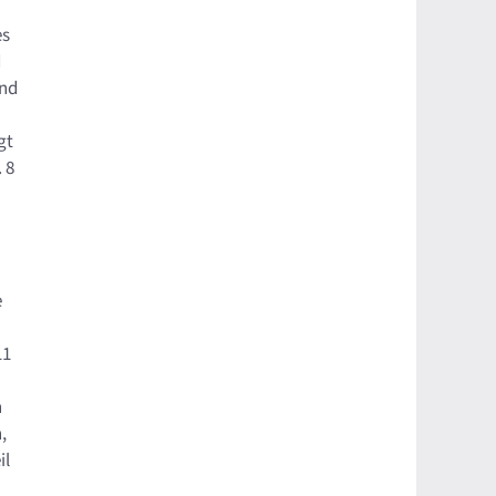
es
d
and
gt
 8
e
11
n
,
il