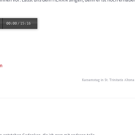
ihnen vor: Lasst uns dem HERRN singen, denn er ist hoch erhabe
00:00
/
15:16
n
Karsamstag in St. Trinitatis Altona