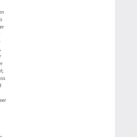
en
so
er
r
e
,
r
er
l;
ass
d
eer