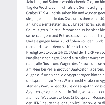
Jakobus, und Salome wohlriechende Öle, um hin
Tag der Woche, sehr früh, als die Sonne aufging.
Grabes Tür? 4 Und sie sahen hin und wurden gewa
sie gingen hinein in das Grab und sahen einen J
an, und sie entsetzten sich. 6 Er aber sprach zu 
Gekreuzigten. Er ist auferstanden, er ist nicht hie
seinen Jüngern und Petrus, dass er vor euch hing
Und sie gingen hinaus und flohen von dem Grab; d
niemand etwas; denn sie fürchteten sich.
Predigttext
Exodus 14/15: 8 Und der HERR versto
Israeliten nachjagte. Aber die Israeliten waren
nach, alle Rosse und Wagen des Pharao und seine 
am Meer bei Pi-Hahirot vor Baal-Zefon lagerten.
Augen auf, und siehe, die Ägypter zogen hinter i
und sprachen zu Mose: Waren nicht Gräber in Äg
sterben? Warum hast du uns das angetan, dass du
Ägypten gesagt: Lass uns in Ruhe, wir wollen den
als in der Wüste zu sterben. 13 Da sprach Mose zu
der HERR heute an euch tun wird. Denn wie ihr di