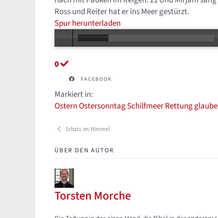
nach mit Pauken im Reigen. 21 Und Mirjam sang 
Ross und Reiter hat er ins Meer gestürzt.
Spur herunterladen
0
FACEBOOK
Markiert in:
Ostern
Ostersonntag
Schilfmeer
Rettung
glaube
Schatz im Himmel
ÜBER DEN AUTOR
Torsten Morche