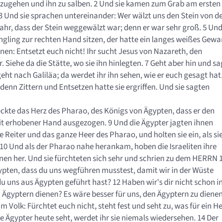
zugehen und ihn zu salben. 2 Und sie kamen zum Grab am ersten
 3 Und sie sprachen untereinander: Wer wälzt uns den Stein von d
hr, dass der Stein weggewälzt war; denn er war sehr groß. 5 Un
üngling zur rechten Hand sitzen, der hatte ein langes weißes Gew
ihnen: Entsetzt euch nicht! Ihr sucht Jesus von Nazareth, den
r. Siehe da die Stätte, wo sie ihn hinlegten. 7 Geht aber hin und sa
eht nach Galiläa; da werdet ihr ihn sehen, wie er euch gesagt hat.
enn Zittern und Entsetzen hatte sie ergriffen. Und sie sagten
ckte das Herz des Pharao, des Königs von Ägypten, dass er den
 mit erhobener Hand ausgezogen. 9 Und die Ägypter jagten ihnen
Reiter und das ganze Heer des Pharao, und holten sie ein, als si
 10 Und als der Pharao nahe herankam, hoben die Israeliten ihre
hnen her. Und sie fürchteten sich sehr und schrien zu dem HERRN 
ypten, dass du uns wegführen musstest, damit wir in der Wüste
 uns aus Ägypten geführt hast? 12 Haben wir's dir nicht schon i
 Ägyptern dienen? Es wäre besser für uns, den Ägyptern zu dienen
m Volk: Fürchtet euch nicht, steht fest und seht zu, was für ein He
e Ägypter heute seht, werdet ihr sie niemals wiedersehen. 14 Der