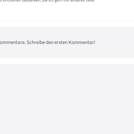
so entstehen Gedanken, die ich gern mit anderen teile.
e Kommentare. Schreibe den ersten Kommentar!