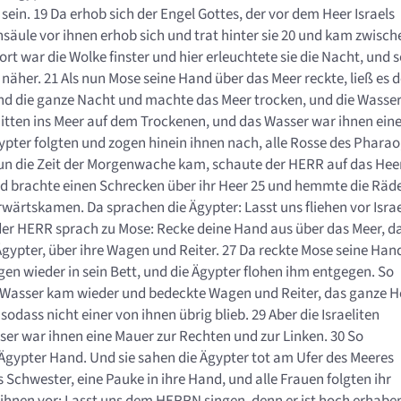
 sein. 19 Da erhob sich der Engel Gottes, der vor dem Heer Israels
ensäule vor ihnen erhob sich und trat hinter sie 20 und kam zwisch
rt war die Wolke finster und hier erleuchtete sie die Nacht, und 
äher. 21 Als nun Mose seine Hand über das Meer reckte, ließ es d
d die ganze Nacht und machte das Meer trocken, und die Wasse
n mitten ins Meer auf dem Trockenen, und das Wasser war ihnen ein
ypter folgten und zogen hinein ihnen nach, alle Rosse des Pharao
 nun die Zeit der Morgenwache kam, schaute der HERR auf das Hee
nd brachte einen Schrecken über ihr Heer 25 und hemmte die Räd
wärtskamen. Da sprachen die Ägypter: Lasst uns fliehen vor Israe
r der HERR sprach zu Mose: Recke deine Hand aus über das Meer, d
gypter, über ihre Wagen und Reiter. 27 Da reckte Mose seine Han
n wieder in sein Bett, und die Ägypter flohen ihm entgegen. So
as Wasser kam wieder und bedeckte Wagen und Reiter, das ganze H
odass nicht einer von ihnen übrig blieb. 29 Aber die Israeliten
er war ihnen eine Mauer zur Rechten und zur Linken. 30 So
 Ägypter Hand. Und sie sahen die Ägypter tot am Ufer des Meeres
 Schwester, eine Pauke in ihre Hand, und alle Frauen folgten ihr