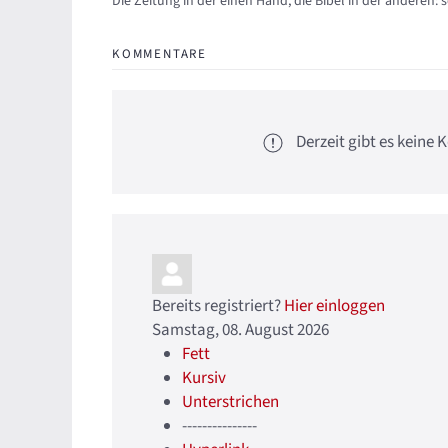
Updates abonnieren
Abo von Updates dieses Autors beenden
Die Zeitung in der einen Hand, die Bibel in der anderen: 
KOMMENTARE
Derzeit gibt es kein
Bereits registriert?
Hier einloggen
Samstag, 08. August 2026
Fett
Kursiv
Unterstrichen
---------------