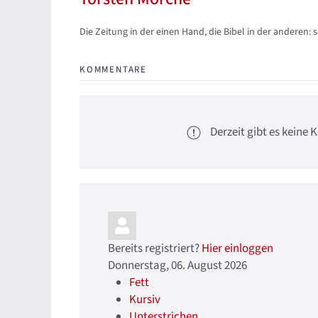
Updates abonnieren
Abo von Updates dieses Autors beenden
Die Zeitung in der einen Hand, die Bibel in der anderen: 
KOMMENTARE
Derzeit gibt es kein
Bereits registriert?
Hier einloggen
Donnerstag, 06. August 2026
Fett
Kursiv
Unterstrichen