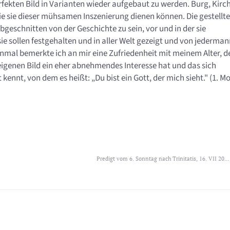
fekten Bild in Varianten wieder aufgebaut zu werden. Burg, Kirc
ie sie dieser mühsamen Inszenierung dienen können. Die gestellt
geschnitten von der Geschichte zu sein, vor und in der sie
sie sollen festgehalten und in aller Welt gezeigt und von jederma
einmal bemerkte ich an mir eine Zufriedenheit mit meinem Alter, 
eigenen Bild ein eher abnehmendes Interesse hat und das sich
 kennt, von dem es heißt: „Du bist ein Gott, der mich sieht." (1. M
Predigt vom 6. Sonntag nach Trinitatis, 16. VII 20...