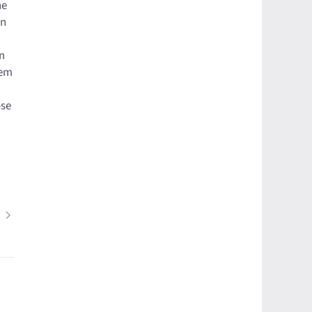
he
en
nn
dem
ose