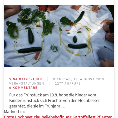
SINA BALKE-JUHN
DIENSTAG, 13. AUGUST 2019
VERANSTALTUNGEN
2277 AUFRUFE
0 KOMMENTARE
Für das Frühstück am 10.8. habe die Kinder vom
Kinderfrühstück sich Früchte von den Hochbeeten
geerntet, die sie im Frühjahr …
Markiert in:
Ernte
Hochbeet
glaubeliebehoffnung
Kartoffelfest
Pflanzen