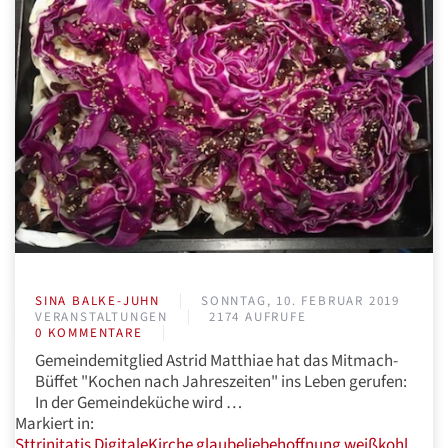
SINA BALKE-JUHN
SONNTAG, 10. FEBRUAR 2019
VERANSTALTUNGEN
2174 AUFRUFE
0 KOMMENTARE
Gemeindemitglied Astrid Matthiae hat das Mitmach-
Büffet "Kochen nach Jahreszeiten" ins Leben gerufen:
In der Gemeindeküche wird …
Markiert in:
Sttrinitatis
DigitaleKirche
glaubeliebehoffnung
weißkohl