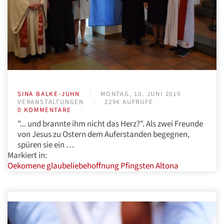
SINA BALKE-JUHN
MONTAG, 10. JUNI 2019
VERANSTALTUNGEN
2294 AUFRUFE
0 KOMMENTARE
"... und brannte ihm nicht das Herz?". Als zwei Freunde
von Jesus zu Ostern dem Auferstanden begegnen,
spüren sie ein …
Markiert in:
Oekomene
glaubeliebehoffnung
Pfingsten
Altona