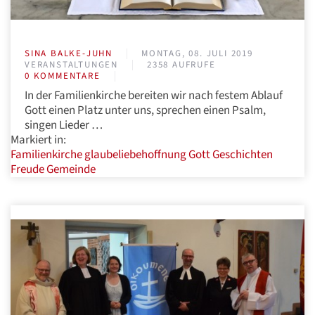
SINA BALKE-JUHN
MONTAG, 08. JULI 2019
VERANSTALTUNGEN
2358 AUFRUFE
0 KOMMENTARE
In der Familienkirche bereiten wir nach festem Ablauf
Gott einen Platz unter uns, sprechen einen Psalm,
singen Lieder …
Markiert in:
Familienkirche
glaubeliebehoffnung
Gott
Geschichten
Freude
Gemeinde