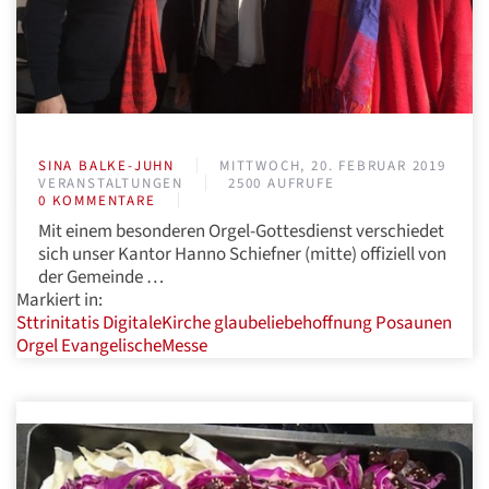
SINA BALKE-JUHN
MITTWOCH, 20. FEBRUAR 2019
VERANSTALTUNGEN
2500 AUFRUFE
0 KOMMENTARE
Mit einem besonderen Orgel-Gottesdienst verschiedet
sich unser Kantor Hanno Schiefner (mitte) offiziell von
der Gemeinde …
Markiert in:
Sttrinitatis
DigitaleKirche
glaubeliebehoffnung
Posaunen
Orgel
EvangelischeMesse