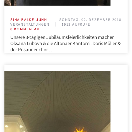
SINA BALKE-JUHN
SONNTAG, 02. DEZEMBER 2018
VERANSTALTUNGEN
1913 AUFRUFE
0 KOMMENTARE
Unsere 3-tägigen Jubiläumsfeierlichkeiten machen
Oksana Lubova & die Altonaer Kantorei, Doris Möller &
der Posaunenchor …