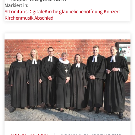
Markiert in:
Sttrinitatis
DigitaleKirche
glaubeliebehoffnung
Konzert
Kirchenmusik
Abschied