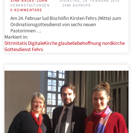
SINA BALKE-JUHN
DIENSTAG, 26. FEBRUAR 2019
VERANSTALTUNGEN
2486 AUFRUFE
0 KOMMENTARE
Am 24. Februar lud Bischöfin Kirsten Fehrs (Mitte) zum
Ordinationsgottesdienst von sechs neuen
Pastorinnen …
Markiert in:
Sttrinitatis
DigitaleKirche
glaubeliebehoffnung
nordkirche
Gottesdienst
Fehrs