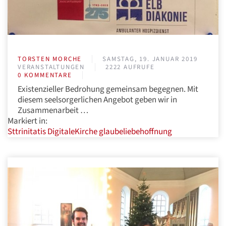
TORSTEN MORCHE
SAMSTAG, 19. JANUAR 2019
VERANSTALTUNGEN
2222 AUFRUFE
0 KOMMENTARE
Existenzieller Bedrohung gemeinsam begegnen. Mit
diesem seelsorgerlichen Angebot geben wir in
Zusammenarbeit …
Markiert in:
Sttrinitatis
DigitaleKirche
glaubeliebehoffnung