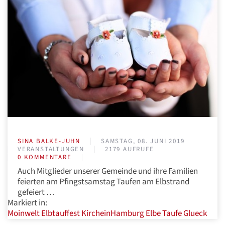
SINA BALKE-JUHN
SAMSTAG, 08. JUNI 2019
VERANSTALTUNGEN
2179 AUFRUFE
0 KOMMENTARE
Auch Mitglieder unserer Gemeinde und ihre Familien
feierten am Pfingstsamstag Taufen am Elbstrand
gefeiert …
Markiert in:
Moinwelt
Elbtauffest
KircheinHamburg
Elbe
Taufe
Glueck