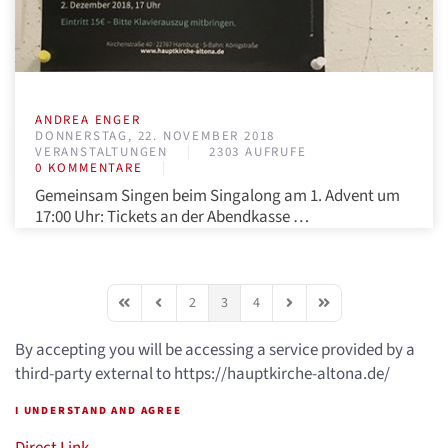
ANDREA ENGER
DONNERSTAG, 22. NOVEMBER 2018
VERANSTALTUNGEN
2303 AUFRUFE
0 KOMMENTARE
Gemeinsam Singen beim Singalong am 1. Advent um
17:00 Uhr: Tickets an der Abendkasse …
2
3
4
First Page
Previous Page
Next Page
Last Page
By accepting you will be accessing a service provided by a
third-party external to https://hauptkirche-altona.de/
I UNDERSTAND AND AGREE