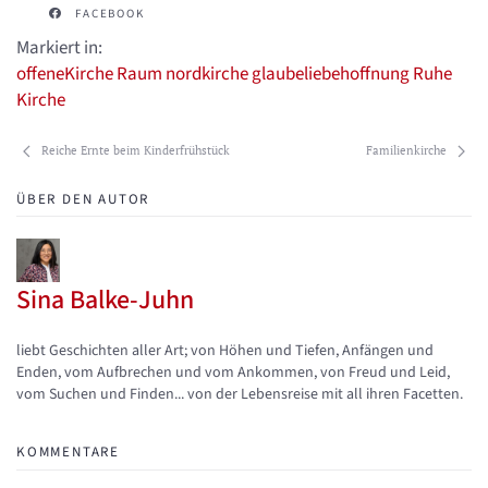
FACEBOOK
Markiert in:
offeneKirche
Raum
nordkirche
glaubeliebehoffnung
Ruhe
Kirche
Reiche Ernte beim Kinderfrühstück
Familienkirche
ÜBER DEN AUTOR
Sina Balke-Juhn
Updates abonnieren
Abo von Updates dieses Autors beenden
liebt Geschichten aller Art; von Höhen und Tiefen, Anfängen und
Enden, vom Aufbrechen und vom Ankommen, von Freud und Leid,
vom Suchen und Finden... von der Lebensreise mit all ihren Facetten.
KOMMENTARE