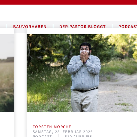
E
BAUVORHABEN
DER PASTOR BLOGGT
PODCAS
TORSTEN MORCHE
SAMSTAG, 28. FEBRUAR 2026
PODCAST
510 AUFRUFE