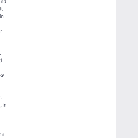
und
lt
in
n
er
n.
d
cke
rt.
 in
n
nn