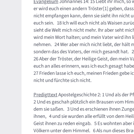
Evangelium
Johnannes 14: 15 Liebt ihr mich, so 
er wird euch einen andern Tröster[1] geben, dass 
nicht empfangen kann, denn sie sieht ihn nicht un
euch sein. 18 Ich will euch nicht als Waisen zurü
sieht die Welt mich nicht mehr. Ihr aber seht mich
wird mein Wort halten; und mein Vater wird ih
nehmen. 24 Wer aber mich nicht liebt, der hält m
sondern das des Vaters, der mich gesandt hat. 2
26 Aber der Tröster, der Heilige Geist, den mein
euch an alles erinnern, was ich euch gesagt hab
27 Frieden lasse ich euch, meinen Frieden gebe ic
nicht und fürchte sich nicht.
Predigttext
Apostelgeschichte 2: 1 Und als der 
2 Und es geschah plötzlich ein Brausen vom Him
dem sie saßen. 3 Und es erschienen ihnen Zungen,
ihnen, 4 und sie wurden alle erfüllt von dem Hei
Geist ihnen zu reden eingab. 5 Es wohnten aber 
Völkern unter dem Himmel. 6 Als nun dieses Br