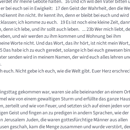
werdet ihr meine Gebote halten. 16 Und ich will den Vater bitten 
er bei euch sei in Ewigkeit: 17 den Geist der Wahrheit, den die We
d kennt ihn nicht. Ihr kennt ihn, denn er bleibt bei euch und wird 
cklassen; ich komme zu euch. 19 Es ist noch eine kleine Zeit, dan
, denn ich lebe, und ihr sollt auch leben. ... 23b Wer mich liebt, d
n lieben, und wir werden zu ihm kommen und Wohnung bei ihm
eine Worte nicht. Und das Wort, das ihr hört, ist nicht mein Wort,
5 Das habe ich zu euch geredet, solange ich bei euch gewesen bi
 Vater senden wird in meinem Namen, der wird euch alles lehren un
e.
h euch. Nicht gebe ich euch, wie die Welt gibt. Euer Herz erschre
Pfingsttag gekommen war, waren sie alle beieinander an einem O
mel wie von einem gewaltigen Sturm und erfüllte das ganze Haus,
 zerteilt und wie von Feuer, und setzten sich auf einen jeden vo
ligen Geist und fingen an zu predigen in andern Sprachen, wie der
in Jerusalem Juden, die waren gottesfürchtige Männer aus allen
ausen geschah, kam die Menge zusammen und wurde verstört, de