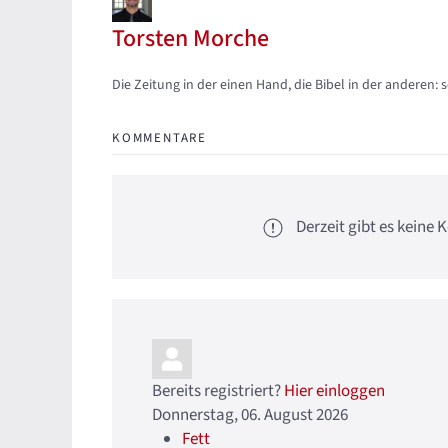
Torsten Morche
Updates abonnieren
Abo von Updates dieses Autors beenden
Die Zeitung in der einen Hand, die Bibel in der anderen: 
KOMMENTARE
Derzeit gibt es kein
Bereits registriert?
Hier einloggen
Donnerstag, 06. August 2026
Fett