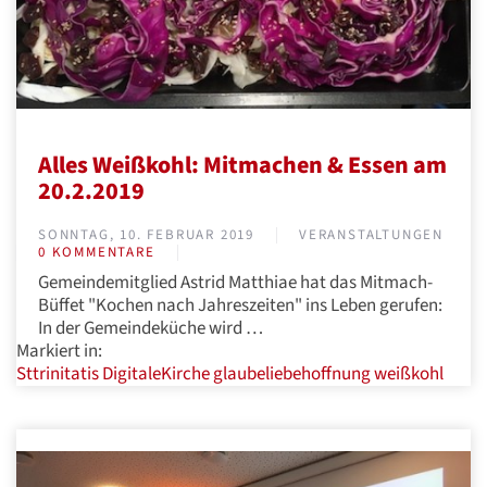
Alles Weißkohl: Mitmachen & Essen am
20.2.2019
SONNTAG, 10. FEBRUAR 2019
VERANSTALTUNGEN
0 KOMMENTARE
Gemeindemitglied Astrid Matthiae hat das Mitmach-
Büffet "Kochen nach Jahreszeiten" ins Leben gerufen:
In der Gemeindeküche wird …
Markiert in:
Sttrinitatis
DigitaleKirche
glaubeliebehoffnung
weißkohl