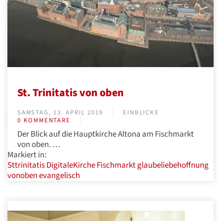
St. Trinitatis von oben
SAMSTAG, 13. APRIL 2019
EINBLICKE
0 KOMMENTARE
Der Blick auf die Hauptkirche Altona am Fischmarkt
von oben. …
Markiert in:
Sttrinitatis
DigitaleKirche
Fischmarkt
glaubeliebehoffnung
vonoben
evangelisch