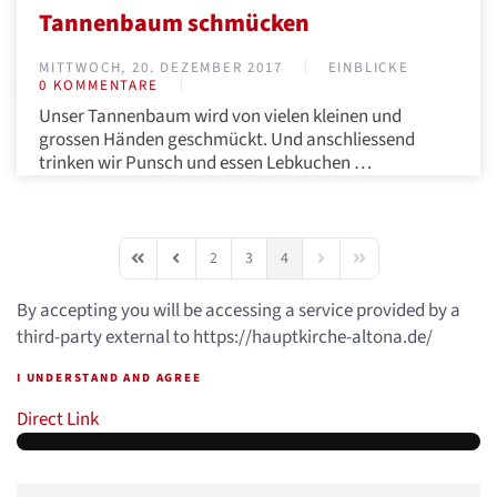
Tannenbaum schmücken
MITTWOCH, 20. DEZEMBER 2017
EINBLICKE
0 KOMMENTARE
Unser Tannenbaum wird von vielen kleinen und
grossen Händen geschmückt. Und anschliessend
trinken wir Punsch und essen Lebkuchen
…
2
3
4
First Page
Previous Page
Next Page
Last Page
By accepting you will be accessing a service provided by a
third-party external to https://hauptkirche-altona.de/
I UNDERSTAND AND AGREE
Direct Link