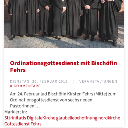
Ordinationsgottesdienst mit Bischöfin
Fehrs
DIENSTAG, 26. FEBRUAR 2019
VERANSTALTUNGEN
0 KOMMENTARE
Am 24. Februar lud Bischöfin Kirsten Fehrs (Mitte) zum
Ordinationsgottesdienst von sechs neuen
Pastorinnen …
Markiert in:
Sttrinitatis
DigitaleKirche
glaubeliebehoffnung
nordkirche
Gottesdienst
Fehrs