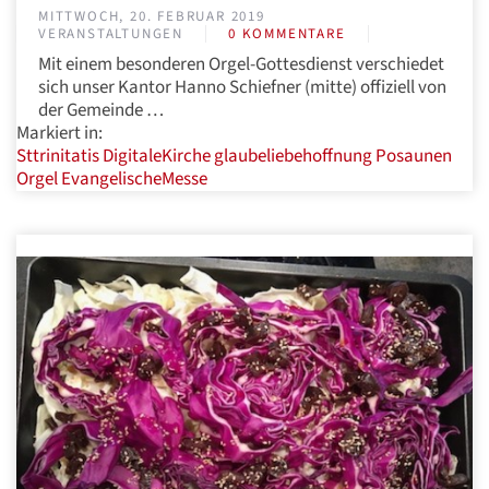
MITTWOCH, 20. FEBRUAR 2019
VERANSTALTUNGEN
0 KOMMENTARE
Mit einem besonderen Orgel-Gottesdienst verschiedet
sich unser Kantor Hanno Schiefner (mitte) offiziell von
der Gemeinde …
Markiert in:
Sttrinitatis
DigitaleKirche
glaubeliebehoffnung
Posaunen
Orgel
EvangelischeMesse