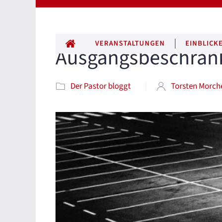
ALLE BEITRÄGE
VERANSTALTUNGEN
EINBLICK
Ausgangsbeschrän
Der Pastor bloggt
Torsten Morch