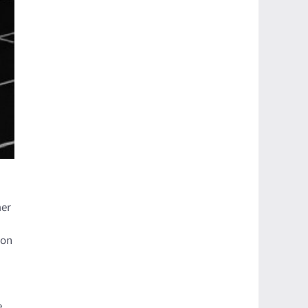
mer
von
e