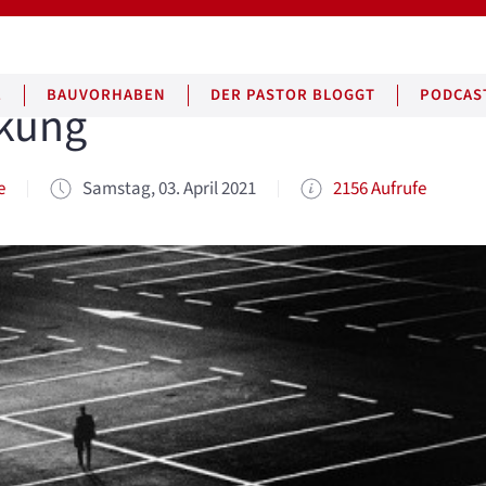
E
BAUVORHABEN
DER PASTOR BLOGGT
PODCAS
kung
e
Samstag, 03. April 2021
2156 Aufrufe