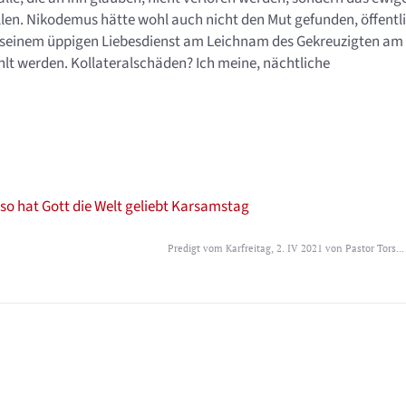
llen. Nikodemus hätte wohl auch nicht den Mut gefunden, öffentl
von seinem üppigen Liebesdienst am Leichnam des Gekreuzigten am
lt werden. Kollateralschäden? Ich meine, nächtliche
lso hat Gott die Welt geliebt
Karsamstag
Predigt vom Karfreitag, 2. IV 2021 von Pastor Tors...