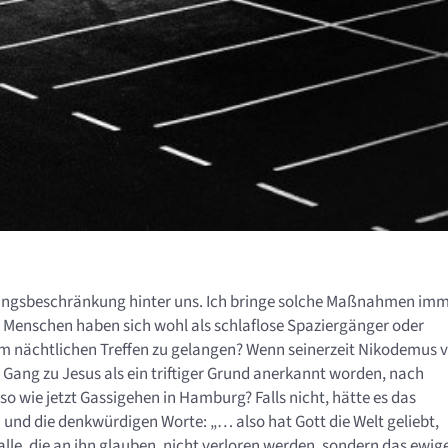
gangsbeschränkung hinter uns. Ich bringe solche Maßnahmen im
e Menschen haben sich wohl als schlaflose Spaziergänger oder
em nächtlichen Treffen zu gelangen? Wenn seinerzeit Nikodemus 
Gang zu Jesus als ein triftiger Grund anerkannt worden, nach
o wie jetzt Gassigehen in Hamburg? Falls nicht, hätte es das
und die denkwürdigen Worte: „… also hat Gott die Welt geliebt,
lle, die an ihn glauben, nicht verloren werden, sondern das ewig