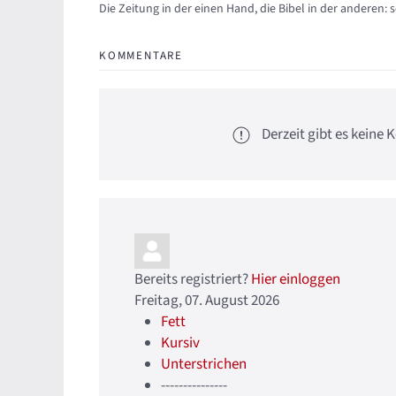
Updates abonnieren
Abo von Updates dieses Autors beenden
Die Zeitung in der einen Hand, die Bibel in der anderen: 
KOMMENTARE
Derzeit gibt es kein
Bereits registriert?
Hier einloggen
Freitag, 07. August 2026
Fett
Kursiv
Unterstrichen
---------------