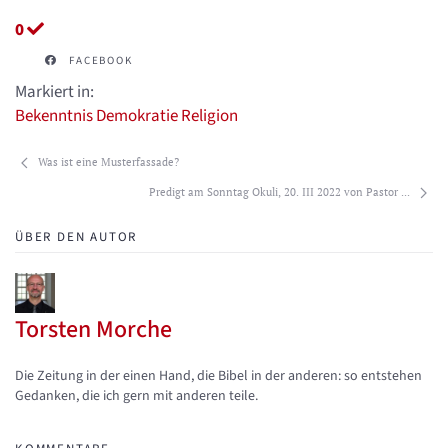
0
FACEBOOK
Markiert in:
Bekenntnis
Demokratie
Religion
Was ist eine Musterfassade?
Predigt am Sonntag Okuli, 20. III 2022 von Pastor ...
ÜBER DEN AUTOR
Torsten Morche
Updates abonnieren
Abo von Updates dieses Autors beenden
Die Zeitung in der einen Hand, die Bibel in der anderen: so entstehen
Gedanken, die ich gern mit anderen teile.