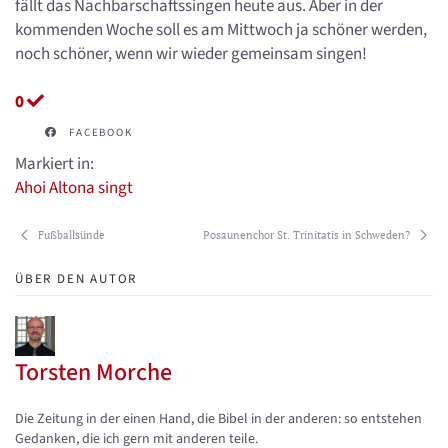
fällt das Nachbarschaftssingen heute aus. Aber in der
kommenden Woche soll es am Mittwoch ja schöner werden,
noch schöner, wenn wir wieder gemeinsam singen!
0
FACEBOOK
Markiert in:
Ahoi
Altona singt
Fußballsünde
Posaunenchor St. Trinitatis in Schweden?
ÜBER DEN AUTOR
Torsten Morche
Updates abonnieren
Abo von Updates dieses Autors beenden
Die Zeitung in der einen Hand, die Bibel in der anderen: so entstehen
Gedanken, die ich gern mit anderen teile.