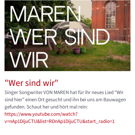
"Wer sind wir"
Singer Songwriter VON MAREN hat für ihr neues Lied "Wir
sind hier" einen Ort gesucht und ihn bei uns am Bauwagen
gefunden. Schaut her und hört mal rein:
https://www.youtube.com/watch?
v=nAp1DijuCTU&list=RDnAp1DijuCTU&start_radio=1