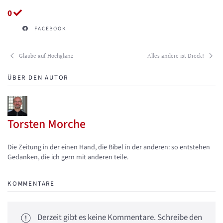
0
FACEBOOK
Glaube auf Hochglanz
Alles andere ist Dreck!
ÜBER DEN AUTOR
Torsten Morche
Updates abonnieren
Abo von Updates dieses Autors beenden
Die Zeitung in der einen Hand, die Bibel in der anderen: so entstehen
Gedanken, die ich gern mit anderen teile.
KOMMENTARE
Derzeit gibt es keine Kommentare. Schreibe den