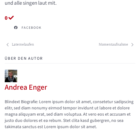
und alle singen laut mit.
0
FACEBOOK
Laternelaufen
Momentaufnahme
ÜBER DEN AUTOR
Andrea Enger
Updates abonnieren
Abo von Updates dieses Autors beenden
Blindext Biografie: Lorem ipsum dolor sit amet, consetetur sadipscing
elitr, sed diam nonumy eirmod tempor invidunt ut labore et dolore
magna aliquyam erat, sed diam voluptua. At vero eos et accusam et
justo duo dolores et ea rebum. Stet clita kasd gubergren, no sea
takimata sanctus est Lorem ipsum dolor sit amet.