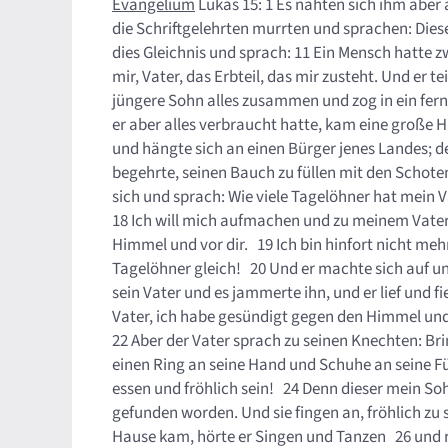
Evangelium
Lukas 15: 1 Es nahten sich ihm aber 
die Schriftgelehrten murrten und sprachen: Diese
dies Gleichnis und sprach: 11 Ein Mensch hatte 
mir, Vater, das Erbteil, das mir zusteht. Und er
jüngere Sohn alles zusammen und zog in ein ferne
er aber alles verbraucht hatte, kam eine große 
und hängte sich an einen Bürger jenes Landes; de
begehrte, seinen Bauch zu füllen mit den Schoten
sich und sprach: Wie viele Tagelöhner hat mein V
18 Ich will mich aufmachen und zu meinem Vater
Himmel und vor dir. 19 Ich bin hinfort nicht me
Tagelöhner gleich! 20 Und er machte sich auf und
sein Vater und es jammerte ihn, und er lief und 
Vater, ich habe gesündigt gegen den Himmel und v
22 Aber der Vater sprach zu seinen Knechten: Br
einen Ring an seine Hand und Schuhe an seine Fü
essen und fröhlich sein! 24 Denn dieser mein Soh
gefunden worden. Und sie fingen an, fröhlich zu 
Hause kam, hörte er Singen und Tanzen 26 und ri