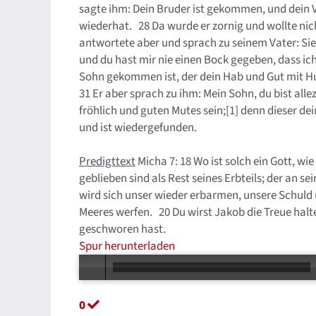
sagte ihm: Dein Bruder ist gekommen, und dein V
wiederhat. 28 Da wurde er zornig und wollte nich
antwortete aber und sprach zu seinem Vater: Sieh
und du hast mir nie einen Bock gegeben, dass ic
Sohn gekommen ist, der dein Hab und Gut mit H
31 Er aber sprach zu ihm: Mein Sohn, du bist alleze
fröhlich und guten Mutes sein;[1] denn dieser de
und ist wiedergefunden.
Predigttext
Micha 7: 18 Wo ist solch ein Gott, wie
geblieben sind als Rest seines Erbteils; der an s
wird sich unser wieder erbarmen, unsere Schuld u
Meeres werfen. 20 Du wirst Jakob die Treue hal
geschworen hast.
Spur herunterladen
0