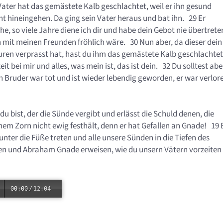
ater hat das gemästete Kalb geschlachtet, weil er ihn gesund
t hineingehen. Da ging sein Vater heraus und bat ihn. 29 Er
e, so viele Jahre diene ich dir und habe dein Gebot nie übertrete
h mit meinen Freunden fröhlich wäre. 30 Nun aber, da dieser dein
uren verprasst hat, hast du ihm das gemästete Kalb geschlachte
it bei mir und alles, was mein ist, das ist dein. 32 Du solltest abe
in Bruder war tot und ist wieder lebendig geworden, er war verlor
 du bist, der die Sünde vergibt und erlässt die Schuld denen, die
einem Zorn nicht ewig festhält, denn er hat Gefallen an Gnade! 19 
nter die Füße treten und alle unsere Sünden in die Tiefen des
ten und Abraham Gnade erweisen, wie du unsern Vätern vorzeiten
00:00
/
12:04