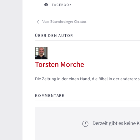
FACEBOOK
Vom Bösenbesieger Christus
ÜBER DEN AUTOR
Torsten Morche
Updates abonnieren
Abo von Updates dieses Autors beenden
Die Zeitung in der einen Hand, die Bibel in der anderen: 
KOMMENTARE
Derzeit gibt es kein