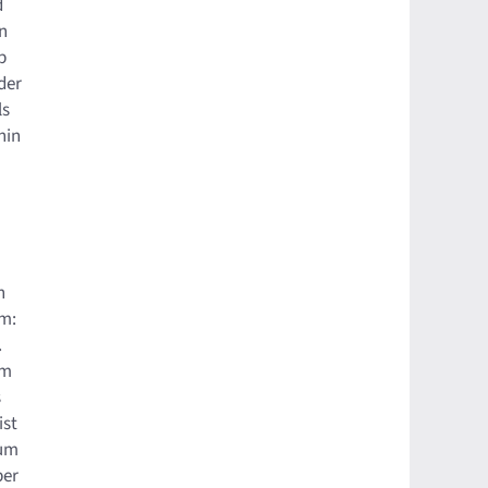
d
en
b
der
ls
hin
n
hm:
e.
hm
s
ist
zum
ber