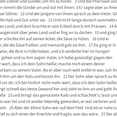
alle Zöllner und Sünder, um ihn zu hören. 2 Und die Pharisäer un
r nimmt die Sünder an und isst mit ihnen. 3 Er sagte aber zu ihn
zwei Söhne. 12 Und der jüngere von ihnen sprach zu dem Vater: Gi
 teilte Hab und Gut unter sie. 13 Und nicht lange danach sammelte 
s Land; und dort brachte er sein Erbteil durch mit Prassen. 14 A
Hungersnot über jenes Land und er fing an zu darben 15 und ging 
r schickte ihn auf seinen Acker, die Säue zu hüten. 16 Und er
, die die Säue fraßen; und niemand gab sie ihm. 17 Da ging er in
ater, die Brot in Fülle haben, und ich verderbe hier im Hunger!
 gehen und zu ihm sagen: Vater, ich habe gesündigt gegen den
hr wert, dass ich dein Sohn heiße; mache mich einem deiner
 kam zu seinem Vater. Als er aber noch weit entfernt war, sah ih
fiel ihm um den Hals und küsste ihn. 21 Der Sohn aber sprach zu i
or dir; ich bin hinfort nicht mehr wert, dass ich dein Sohn heiß
ingt schnell das beste Gewand her und zieht es ihm an und gebt i
ße 23 und bringt das gemästete Kalb und schlachtet's; lasst un
n war tot und ist wieder lebendig geworden; er war verloren und 
sein. 25 Aber der ältere Sohn war auf dem Feld. Und als er nahe 
ef zu sich einen der Knechte und fragte, was das wäre. 27 Der a