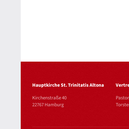
Hauptkirche St. Trinitatis Altona
Vertr
Kirchenstraße 40
Pastor
22767 Hamburg
Torst