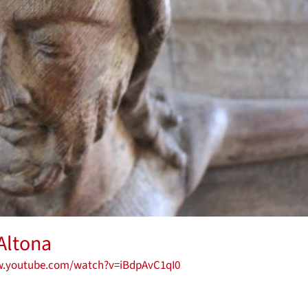
Altona
w.youtube.com/watch?v=iBdpAvC1qI0