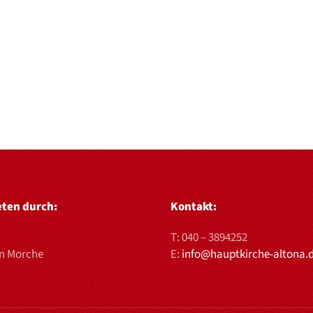
eten durch:
Kontakt:
T:
040 – 3894252
en Morche
E:
info@hauptkirche-altona.