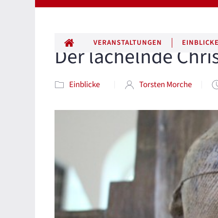
ALLE BEITRÄGE
VERANSTALTUNGEN
EINBLICK
Der lächelnde Chri
Einblicke
Torsten Morche