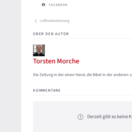
FACEBOOK
Aufbruchsstimmung
ÜBER DEN AUTOR
Torsten Morche
Updates abonnieren
Abo von Updates dieses Autors beenden
Die Zeitung in der einen Hand, die Bibel in der anderen: 
KOMMENTARE
Derzeit gibt es kein